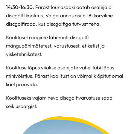
14:30-16:30.
Pärast lõunasööki ootab osalejaid
discgolfi koolitus. Valgerannas asub
18-korviline
discgolfirada
, kus discgolfiga tutvust teha.
Koolitusel räägime lähemalt discgolfi
mängupõhimõtetest, varustusest, etiketist ja
visketehnikatest.
Koolituse lõpus viiakse osalejate vahel läbi lõbus
minivõistlus. Pärast koolitust on võimalik õpitut omal
käel proovida.
Koolituseks vajamineva discgolfivarustuse saab
seikluspargist.