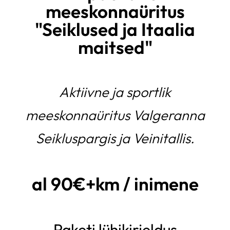
meeskonnaüritus
"Seiklused ja Itaalia
maitsed"
Aktiivne ja sportlik
meeskonnaüritus Valgeranna
Seikluspargis ja
Veinitallis
.
al 90€+km / inimene
Paketi lühikirjeldus