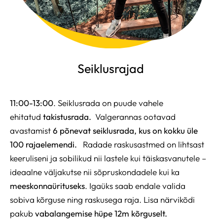
Seiklusrajad
11:00-13:00
. Seiklusrada on puude vahele
ehitatud
takistusrada.
Valgerannas ootavad
avastamist
6 põnevat seiklusrada, kus on kokku üle
100 rajaelemendi.
Radade raskusastmed on lihtsast
keeruliseni ja sobilikud nii lastele kui täiskasvanutele –
ideaalne väljakutse nii sõpruskondadele kui ka
meeskonnaürituseks
.
Igaüks saab endale valida
sobiva kõrguse ning raskusega raja.
Lisa närvikõdi
pakub
vabalangemise hüpe 12m kõrguselt.