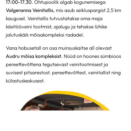
17:00-17.30
. Õhtupoolik algab kogunemisega
Valgeranna Veinitallis
, mis asub seikluspargist 2,5 km
kaugusel. Veinitallis tutvustatakse oma maja
käsitööveini tootmist, ajalugu ja tehakse lühike
jalutuskäik mõisakompleksi radadel.
Vana hobusetall on osa muinsuskaitse all olevast
Audru mõisa kompleksist
. Nüüd on hoones sümbioos
pereettevõttena tegutsevast veinitootmisest ja
suvisest pitsarestost. pereettevõttest, veinitallist ning
külastuskeskusest.